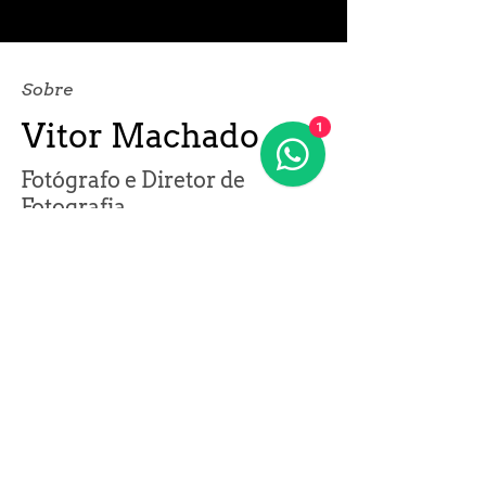
Sobre
Vitor Machado
1
Fotógrafo e Diretor de
Fotografia
Formado em comunicação social e com
especializações em fotografia, Vitor une
essas habilidades em seus trabalhos
para entregar fotografias de alta
performance que se conectam com os
planos de comunicação de seus clientes.
A união da expressão artística com os
propósitos de comunicação, vendas e
branding faz com que suas entregas